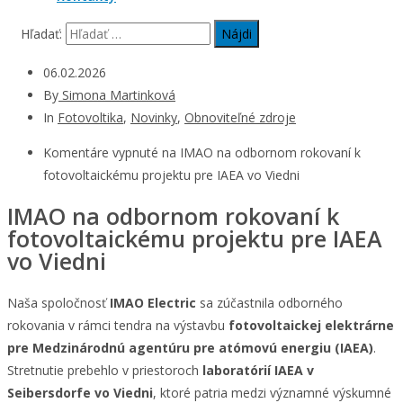
Hľadať:
06.02.2026
By
Simona Martinková
In
Fotovoltika
,
Novinky
,
Obnoviteľné zdroje
Komentáre vypnuté
na IMAO na odbornom rokovaní k
fotovoltaickému projektu pre IAEA vo Viedni
IMAO na odbornom rokovaní k
fotovoltaickému projektu pre IAEA
vo Viedni
Naša spoločnosť
IMAO Electric
sa zúčastnila odborného
rokovania v rámci tendra na výstavbu
fotovoltaickej elektrárne
pre Medzinárodnú agentúru pre atómovú energiu (IAEA)
.
Stretnutie prebehlo v priestoroch
laboratórií IAEA v
Seibersdorfe vo Viedni
, ktoré patria medzi významné výskumné