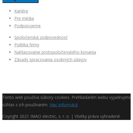
Kariéra
Pre média
Podporujeme
Spoločenská zodpovednosť
Politika firmy
Nahlasovanie protispoločenského konania
Zásady spracovania osobných údajov
Tento web používa súbory cookies. Prehliadaním webu vyjadrujete
súhlas s ich používaním.
Viac informácií
.
Coyright
2021 IMAO electric, s. r. o. | Všetky práva vyhradené.