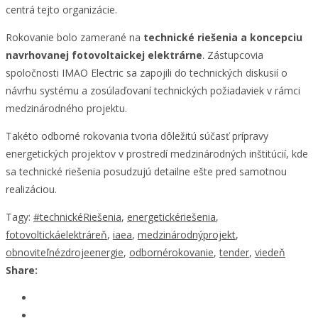
centrá tejto organizácie.
Rokovanie bolo zamerané na
technické riešenia a koncepciu
navrhovanej fotovoltaickej elektrárne
. Zástupcovia
spoločnosti IMAO Electric sa zapojili do technických diskusií o
návrhu systému a zosúlaďovaní technických požiadaviek v rámci
medzinárodného projektu.
Takéto odborné rokovania tvoria dôležitú súčasť prípravy
energetických projektov v prostredí medzinárodných inštitúcií, kde
sa technické riešenia posudzujú detailne ešte pred samotnou
realizáciou.
Tagy:
#technickéRiešenia
,
energetickériešenia
,
fotovoltickáelektráreň
,
iaea
,
medzinárodnýprojekt
,
obnoviteľnézdrojeenergie
,
odbornérokovanie
,
tender
,
viedeň
Share: