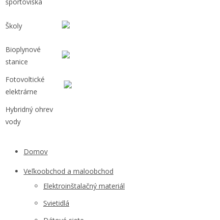
športoviská
Školy
Bioplynové
stanice
Fotovoltické
elektrárne
Hybridný ohrev
vody
Domov
Veľkoobchod a maloobchod
Elektroinštalačný materiál
Svietidlá