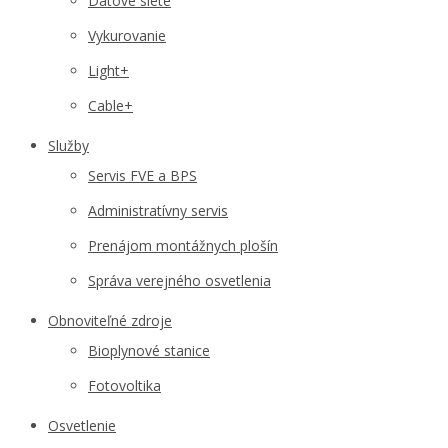
Dátové siete
Vykurovanie
Light+
Cable+
Služby
Servis FVE a BPS
Administratívny servis
Prenájom montážnych plošín
Správa verejného osvetlenia
Obnoviteľné zdroje
Bioplynové stanice
Fotovoltika
Osvetlenie