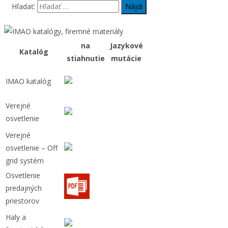
Hľadať:
na
Jazykové
Katalóg
stiahnutie
mutácie
IMAO katalóg
Verejné
osvetlenie
Verejné
osvetlenie – Off
grid systém
Osvetlenie
predajných
priestorov
Haly a