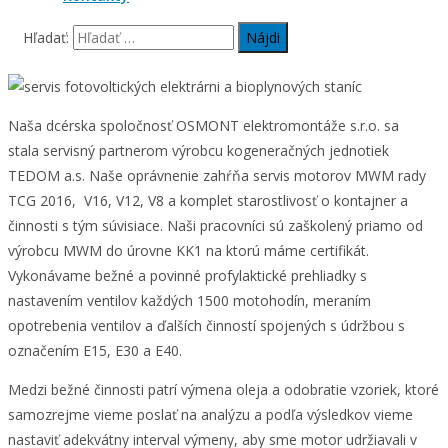
Hľadať:
Naša dcérska spoločnosť OSMONT elektromontáže s.r.o. sa
stala servisný partnerom výrobcu kogeneračných jednotiek
TEDOM a.s. Naše oprávnenie zahŕňa servis motorov MWM rady
TCG 2016, V16, V12, V8 a komplet starostlivosť o kontajner a
činnosti s tým súvisiace. Naši pracovníci sú zaškolený priamo od
výrobcu MWM do úrovne KK1 na ktorú máme certifikát.
Vykonávame bežné a povinné profylaktické prehliadky s
nastavením ventilov každých 1500 motohodín, meraním
opotrebenia ventilov a ďalších činností spojených s údržbou s
označením E15, E30 a E40.
Medzi bežné činnosti patrí výmena oleja a odobratie vzoriek, ktoré
samozrejme vieme poslať na analýzu a podľa výsledkov vieme
nastaviť adekvátny interval výmeny, aby sme motor udržiavali v