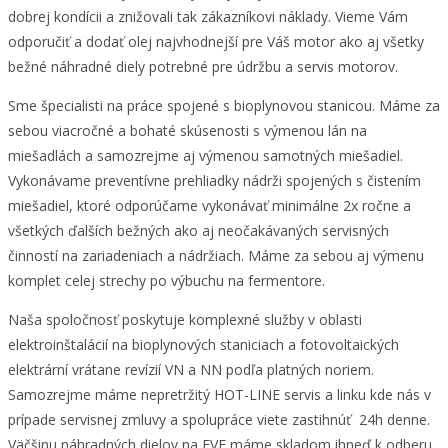
dobrej kondícii a znižovali tak zákazníkovi náklady. Vieme Vám
odporučiť a dodať olej najvhodnejší pre Váš motor ako aj všetky
bežné náhradné diely potrebné pre údržbu a servis motorov.
Sme špecialisti na práce spojené s bioplynovou stanicou. Máme za
sebou viacročné a bohaté skúsenosti s výmenou lán na
miešadlách a samozrejme aj výmenou samotných miešadiel.
Vykonávame preventívne prehliadky nádrži spojených s čistením
miešadiel, ktoré odporúčame vykonávať minimálne 2x ročne a
všetkých ďalších bežných ako aj neočakávaných servisných
činností na zariadeniach a nádržiach. Máme za sebou aj výmenu
komplet celej strechy po výbuchu na fermentore.
Naša spoločnosť poskytuje komplexné služby v oblasti
elektroinštalácií na bioplynových staniciach a fotovoltaických
elektrární vrátane revízií VN a NN podľa platných noriem.
Samozrejme máme nepretržitý HOT-LINE servis a linku kde nás v
prípade servisnej zmluvy a spolupráce viete zastihnúť 24h denne.
Väčšinu náhradných dielov na FVE máme skladom ihneď k odberu.