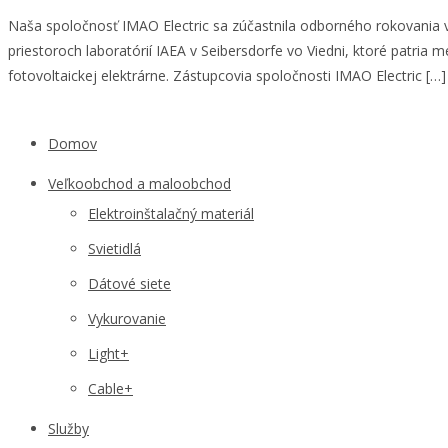
Naša spoločnosť IMAO Electric sa zúčastnila odborného rokovania v
priestoroch laboratórií IAEA v Seibersdorfe vo Viedni, ktoré patri
fotovoltaickej elektrárne. Zástupcovia spoločnosti IMAO Electric […]
Domov
Veľkoobchod a maloobchod
Elektroinštalačný materiál
Svietidlá
Dátové siete
Vykurovanie
Light+
Cable+
Služby