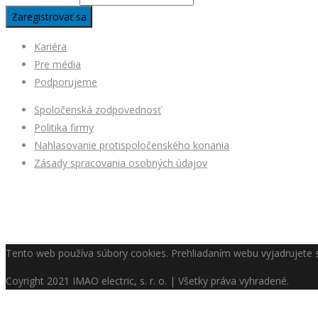
Kariéra
Pre média
Podporujeme
Spoločenská zodpovednosť
Politika firmy
Nahlasovanie protispoločenského konania
Zásady spracovania osobných údajov
Tento web používa súbory cookies. Prehliadaním webu vyjadrujete s
Coyright
2021 IMAO electric, s. r. o. | Všetky práva vyhradené.