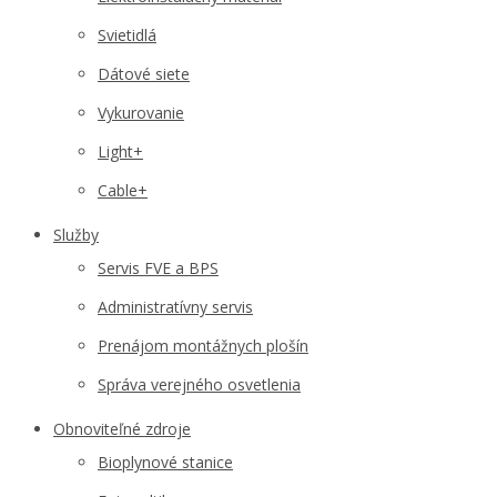
Svietidlá
Dátové siete
Vykurovanie
Light+
Cable+
Služby
Servis FVE a BPS
Administratívny servis
Prenájom montážnych plošín
Správa verejného osvetlenia
Obnoviteľné zdroje
Bioplynové stanice