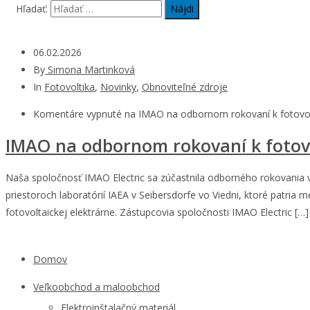
Hľadať:
06.02.2026
By
Simona Martinková
In
Fotovoltika
,
Novinky
,
Obnoviteľné zdroje
Komentáre vypnuté
na IMAO na odbornom rokovaní k fotovolt
IMAO na odbornom rokovaní k fotovo
Naša spoločnosť IMAO Electric sa zúčastnila odborného rokovania v
priestoroch laboratórií IAEA v Seibersdorfe vo Viedni, ktoré patri
fotovoltaickej elektrárne. Zástupcovia spoločnosti IMAO Electric […]
Domov
Veľkoobchod a maloobchod
Elektroinštalačný materiál