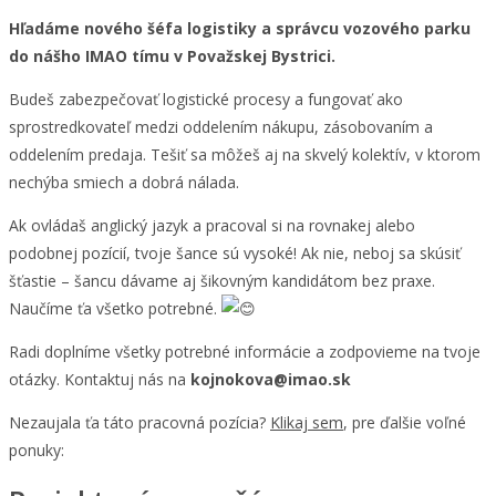
Hľadáme nového šéfa logistiky a správcu vozového parku
do nášho IMAO tímu v Považskej Bystrici.
Budeš zabezpečovať logistické procesy a fungovať ako
sprostredkovateľ medzi oddelením nákupu, zásobovaním a
oddelením predaja. Tešiť sa môžeš aj na skvelý kolektív, v ktorom
nechýba smiech a dobrá nálada.
Ak ovládaš anglický jazyk a pracoval si na rovnakej alebo
podobnej pozícií, tvoje šance sú vysoké! Ak nie, neboj sa skúsiť
šťastie – šancu dávame aj šikovným kandidátom bez praxe.
Naučíme ťa všetko potrebné.
Radi doplníme všetky potrebné informácie a zodpovieme na tvoje
otázky. Kontaktuj nás na
kojnokova@imao.sk
Nezaujala ťa táto pracovná pozícia?
Klikaj sem
, pre ďalšie voľné
ponuky: