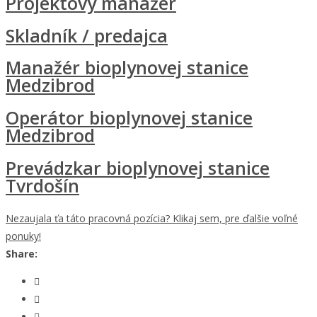
Projektový manažér
Skladník / predajca
Manažér bioplynovej stanice
Medzibrod
Operátor bioplynovej stanice
Medzibrod
Prevádzkar bioplynovej stanice
Tvrdošín
Nezaujala ťa táto pracovná pozícia? Klikaj sem, pre ďalšie voľné
ponuky!
Share: