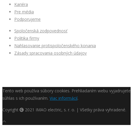
Kariéra
Pre média
Podporujeme
Spoločenská zodpovednosť
Politika firmy
Nahlasovanie protispoločenského konania
Zásady spracovania osobných údajov
Tento web používa súbory cookies. Prehliadaním webu vyjadrujete
súhlas s ich používaním.
Viac informácií
.
Coyright
2021 IMAO electric, s. r. o. | Všetky práva vyhradené.