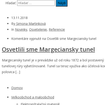
Hľadať:
13.11.2018
By
Simona Martinková
In
Novinky
,
Osvetelenie
,
Referencie
Komentáre vypnuté
na Osvetlili sme Margeciansky tunel
Osvetlili sme Margeciansky tunel
Margecansky tunel je v prevádzke už od roku 1872 a bol postavený p
tunelovej rúry vybetónované. Tunel sa teraz využíva ako účelová k
polovica […]
Domov
Veľkoobchod a maloobchod
Elektroinštalačný materiál