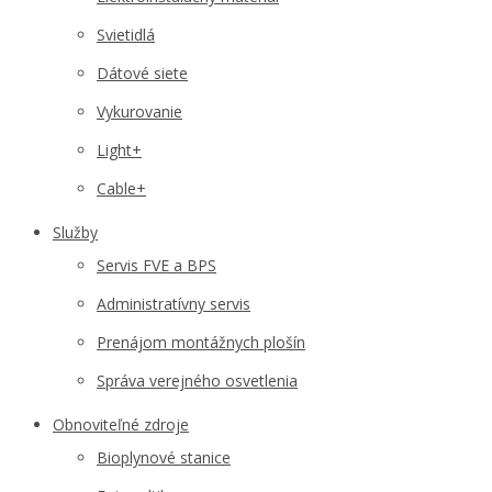
Svietidlá
Dátové siete
Vykurovanie
Light+
Cable+
Služby
Servis FVE a BPS
Administratívny servis
Prenájom montážnych plošín
Správa verejného osvetlenia
Obnoviteľné zdroje
Bioplynové stanice