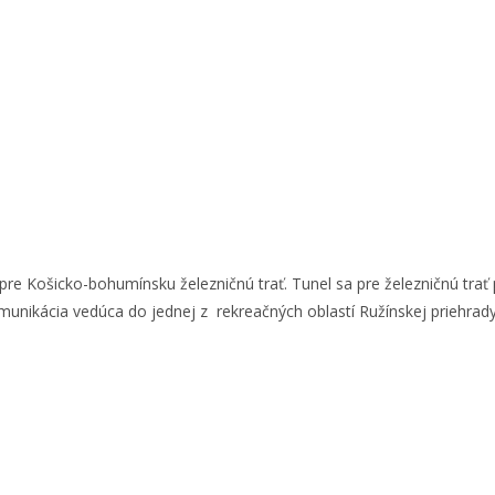
re Košicko-bohumínsku železničnú trať. Tunel sa pre železničnú trať 
omunikácia vedúca do jednej z rekreačných oblastí Ružínskej priehra