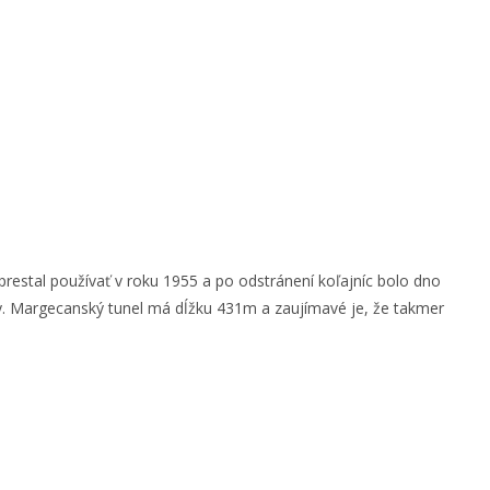
prestal používať v roku 1955 a po odstránení koľajníc bolo dno
dy. Margecanský tunel má dĺžku 431m a zaujímavé je, že takmer