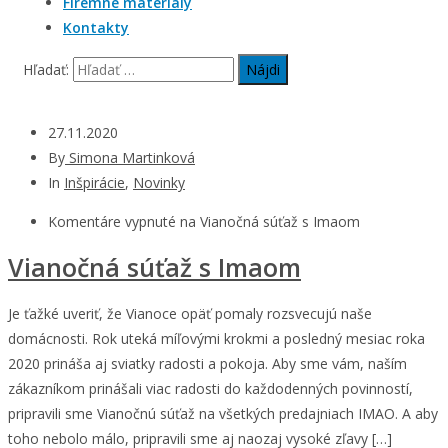
Firemné materiály
Kontakty
Hľadať:
27.11.2020
By
Simona Martinková
In
Inšpirácie
,
Novinky
Komentáre vypnuté
na Vianočná súťaž s Imaom
Vianočná súťaž s Imaom
Je ťažké uveriť, že Vianoce opäť pomaly rozsvecujú naše
domácnosti. Rok uteká míľovými krokmi a posledný mesiac roka
2020 prináša aj sviatky radosti a pokoja. Aby sme vám, naším
zákazníkom prinášali viac radosti do každodenných povinností,
pripravili sme Vianočnú súťaž na všetkých predajniach IMAO. A aby
toho nebolo málo, pripravili sme aj naozaj vysoké zľavy […]