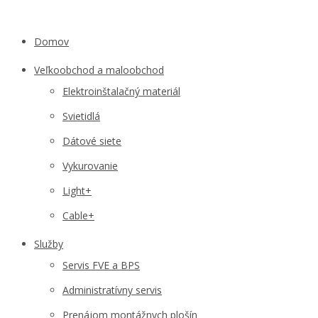
Domov
Veľkoobchod a maloobchod
Elektroinštalačný materiál
Svietidlá
Dátové siete
Vykurovanie
Light+
Cable+
Služby
Servis FVE a BPS
Administratívny servis
Prenájom montážnych plošín