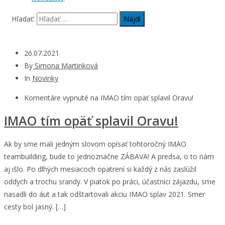
Hľadať:
26.07.2021
By
Simona Martinková
In
Novinky
Komentáre vypnuté
na IMAO tím opäť splavil Oravu!
IMAO tím opäť splavil Oravu!
Ak by sme mali jedným slovom opísať tohtoročný IMAO
teambuilding, bude to jednoznačne ZÁBAVA! A predsa, o to nám
aj išlo. Po dlhých mesiacoch opatrení si každý z nás zaslúžil
oddych a trochu srandy. V piatok po práci, účastníci zájazdu, sme
nasadli do áut a tak odštartovali akciu IMAO splav 2021. Smer
cesty bol jasný. […]