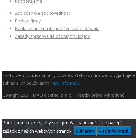
Podporujeme
Spoločenská zodpovednosť
Politika firmy
Nahlasovanie protispoločenského konania
Zásady spracovania osobných údajov
Tento web používa súbory cookies. Prehliadaním webu vyjadrujete
súhlas s ich používaním.
Viac informácií
.
Coyright
2021 IMAO electric, s. r. o. | Všetky práva vyhradené.
Používame cookies, aby sme pre Vás zabezpečili ten najlepší
zážitok z našich webových stránok.
Súhlasím
Viac informácií.