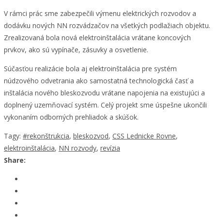
V rámci prác sme zabezpečili výmenu elektrických rozvodov a
dodávku nových NN rozvádzačov na všetkých podlažiach objektu.
Zrealizovaná bola nová elektroinštalácia vrátane koncových
prvkov, ako sú vypínače, zásuvky a osvetlenie.
Súčasťou realizácie bola aj elektroinštalácia pre systém
núdzového odvetrania ako samostatná technologická časť a
inštalácia nového bleskozvodu vrátane napojenia na existujúci a
doplnený uzemňovací systém. Celý projekt sme úspešne ukončili
vykonaním odborných prehliadok a skúšok.
Tagy:
#rekonštrukcia
,
bleskozvod
,
CSS Lednicke Rovne
,
elektroinštalácia
,
NN rozvody
,
revízia
Share: