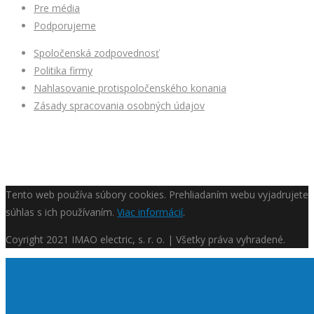
Pre média
Podporujeme
Spoločenská zodpovednosť
Politika firmy
Nahlasovanie protispoločenského konania
Zásady spracovania osobných údajov
Tento web používa súbory cookies. Prehliadaním webu vyjadrujete
súhlas s ich používaním.
Viac informácií
.
Coyright
2021 IMAO electric, s. r. o. | Všetky práva vyhradené.