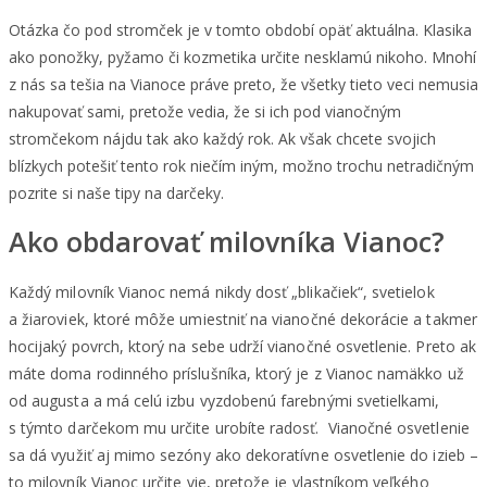
Otázka čo pod stromček je v tomto období opäť aktuálna. Klasika
ako ponožky, pyžamo či kozmetika určite nesklamú nikoho. Mnohí
z nás sa tešia na Vianoce práve preto, že všetky tieto veci nemusia
nakupovať sami, pretože vedia, že si ich pod vianočným
stromčekom nájdu tak ako každý rok. Ak však chcete svojich
blízkych potešiť tento rok niečím iným, možno trochu netradičným
pozrite si naše tipy na darčeky.
Ako obdarovať milovníka Vianoc?
Každý milovník Vianoc nemá nikdy dosť „blikačiek“, svetielok
a žiaroviek, ktoré môže umiestniť na vianočné dekorácie a takmer
hocijaký povrch, ktorý na sebe udrží vianočné osvetlenie. Preto ak
máte doma rodinného príslušníka, ktorý je z Vianoc namäkko už
od augusta a má celú izbu vyzdobenú farebnými svetielkami,
s týmto darčekom mu určite urobíte radosť. Vianočné osvetlenie
sa dá využiť aj mimo sezóny ako dekoratívne osvetlenie do izieb –
to milovník Vianoc určite vie, pretože je vlastníkom veľkého