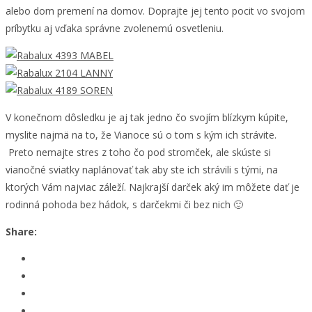
alebo dom premení na domov. Doprajte jej tento pocit vo svojom
príbytku aj vďaka správne zvolenemú osvetleniu.
V konečnom dôsledku je aj tak jedno čo svojím blízkym kúpite,
myslite najmä na to, že Vianoce sú o tom s kým ich strávite.
Preto nemajte stres z toho čo pod stromček, ale skúste si
vianočné sviatky naplánovať tak aby ste ich strávili s tými, na
ktorých Vám najviac záleží. Najkrajší darček aký im môžete dať je
rodinná pohoda bez hádok, s darčekmi či bez nich 🙂
Share: