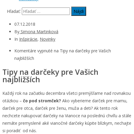
Hľadať:
07.12.2018
By
Simona Martinková
In
Inšpirácie
,
Novinky
Komentáre vypnuté
na Tipy na darčeky pre Vašich
najbližších
Tipy na darčeky pre Vašich
najbližších
Každý rok na začiatku decembra všetci premýšľame nad rovnakou
otázkou –
čo pod stromček?
Ako vyberieme darček pre mamu,
darček pre otca, darček pre ženu, muža a deti? Ak tento rok
nechcete nakupovať darčeky na Vianoce na poslednú chvíľu a stále
nemáte premyslené aké vianočné darčeky kúpite blízkym, nechajte
si poradiť od nás.