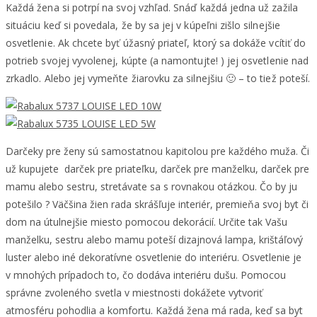
Každá žena si potrpí na svoj vzhľad. Snáď každá jedna už zažila
situáciu keď si povedala, že by sa jej v kúpeľni zišlo silnejšie
osvetlenie. Ak chcete byť úžasný priateľ, ktorý sa dokáže vcítiť do
potrieb svojej vyvolenej, kúpte (a namontujte! ) jej osvetlenie nad
zrkadlo. Alebo jej vymeňte žiarovku za silnejšiu 🙂 – to tiež poteší.
Darčeky pre ženy sú samostatnou kapitolou pre každého muža. Či
už kupujete darček pre priateľku, darček pre manželku, darček pre
mamu alebo sestru, stretávate sa s rovnakou otázkou. Čo by ju
potešilo ? Väčšina žien rada skrášľuje interiér, premieňa svoj byt či
dom na útulnejšie miesto pomocou dekorácií. Určite tak Vašu
manželku, sestru alebo mamu poteší dizajnová lampa, krištáľový
luster alebo iné dekoratívne osvetlenie do interiéru. Osvetlenie je
v mnohých prípadoch to, čo dodáva interiéru dušu. Pomocou
správne zvoleného svetla v miestnosti dokážete vytvoriť
atmosféru pohodlia a komfortu. Každá žena má rada, keď sa byt