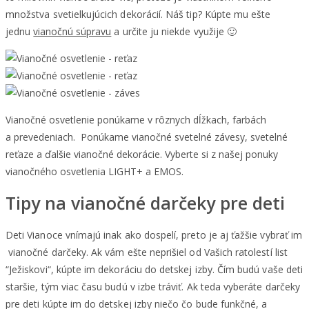
množstva svetielkujúcich dekorácií. Náš tip? Kúpte mu ešte
jednu
vianočnú súpravu
a určite ju niekde využije 🙂
Vianočné osvetlenie ponúkame v rôznych dĺžkach, farbách
a prevedeniach. Ponúkame vianočné svetelné závesy, svetelné
reťaze a ďalšie vianočné dekorácie. Vyberte si z našej ponuky
vianočného osvetlenia LIGHT+ a EMOS.
Tipy na vianočné darčeky pre deti
Deti Vianoce vnímajú inak ako dospelí, preto je aj ťažšie vybrať im
vianočné darčeky. Ak vám ešte neprišiel od Vašich ratolestí list
“Ježiskovi“, kúpte im dekoráciu do detskej izby. Čím budú vaše deti
staršie, tým viac času budú v izbe tráviť. Ak teda vyberáte darčeky
pre deti kúpte im do detskej izby niečo čo bude funkčné, a