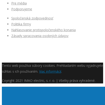
Pre média
Podporujeme
Spoločenská zodpovednosť
Politika firmy
Nahlasovanie protispoločenského konania
Zásady spracovania osobných údajov
Tento web používa súbory cookies. Prehliadaním webu vyjadrujete
súhlas s ich používaním.
Viac informácií
.
Coyright
2021 IMAO electric, s. r. o. | Všetky práva vyhradené.