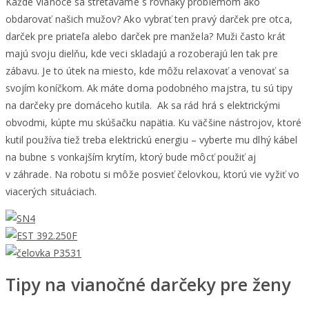
Každé Vianoce sa stretávame s rovnaký problémom ako
obdarovať našich mužov? Ako vybrať ten pravý darček pre otca,
darček pre priateľa alebo darček pre manžela? Muži často krát
majú svoju dielňu, kde veci skladajú a rozoberajú len tak pre
zábavu. Je to útek na miesto, kde môžu relaxovať a venovať sa
svojím koníčkom. Ak máte doma podobného majstra, tu sú tipy
na darčeky pre domáceho kutila. Ak sa rád hrá s elektrickými
obvodmi, kúpte mu skúšačku napätia. Ku väčšine nástrojov, ktoré
kutil používa tiež treba elektrickú energiu – vyberte mu dlhý kábel
na bubne s vonkajším krytím, ktorý bude môcť použiť aj
v záhrade. Na robotu si môže posvieť čelovkou, ktorú vie vyžiť vo
viacerých situáciach.
Tipy na vianočné darčeky pre ženy