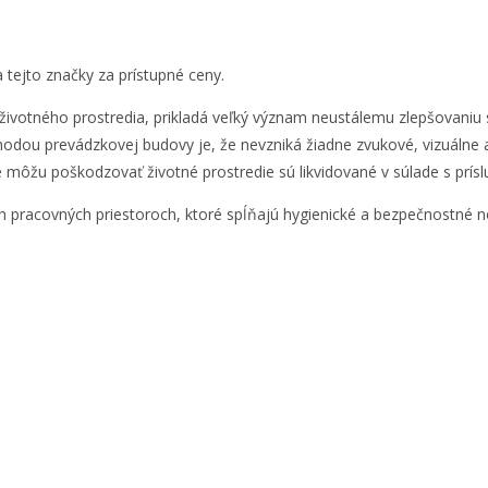
 tejto značky za prístupné ceny.
životného prostredia, prikladá veľký význam neustálemu zlepšovaniu 
hodou prevádzkovej budovy je, že nevzniká žiadne zvukové, vizuálne an
ré môžu poškodzovať životné prostredie sú likvidované v súlade s prís
ých pracovných priestoroch, ktoré spĺňajú hygienické a bezpečnostné 