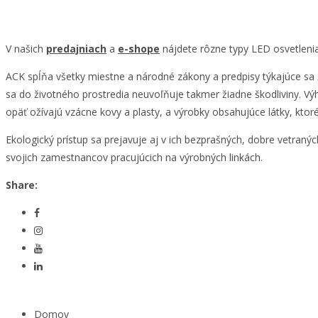
V našich
predajniach
a
e-shope
nájdete rôzne typy LED osvetlenia
ACK spĺňa všetky miestne a národné zákony a predpisy týkajúce sa 
sa do životného prostredia neuvoľňuje takmer žiadne škodliviny. Vý
opäť ožívajú vzácne kovy a plasty, a výrobky obsahujúce látky, kto
Ekologický prístup sa prejavuje aj v ich bezprašných, dobre vetran
svojich zamestnancov pracujúcich na výrobných linkách.
Share:
Domov