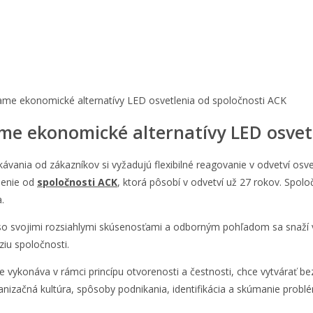
me ekonomické alternatívy LED osvetlenia od spoločnosti ACK
me ekonomické alternatívy LED osvet
ania od zákazníkov si vyžadujú flexibilné reagovanie v odvetví osvet
tlenie od
spoločnosti ACK
, ktorá pôsobí v odvetví už 27 rokov. Spol
.
 svojimi rozsiahlymi skúsenosťami a odborným pohľadom sa snaží vyt
ziu spoločnosti.
 vykonáva v rámci princípu otvorenosti a čestnosti, chce vytvárať be
rganizačná kultúra, spôsoby podnikania, identifikácia a skúmanie pr