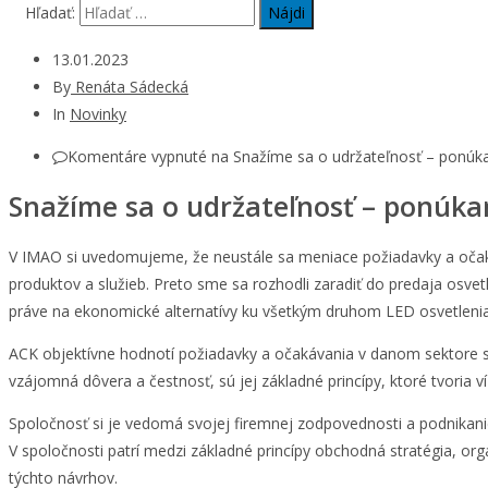
Hľadať:
13.01.2023
By
Renáta Sádecká
In
Novinky
Komentáre vypnuté
na Snažíme sa o udržateľnosť – ponúka
Snažíme sa o udržateľnosť – ponúka
V IMAO si uvedomujeme, že neustále sa meniace požiadavky a očakáv
produktov a služieb. Preto sme sa rozhodli zaradiť do predaja osve
práve na ekonomické alternatívy ku všetkým druhom LED osvetlenia
ACK objektívne hodnotí požiadavky a očakávania v danom sektore so
vzájomná dôvera a čestnosť, sú jej základné princípy, ktoré tvoria ví
Spoločnosť si je vedomá svojej firemnej zodpovednosti a podnikanie
V spoločnosti patrí medzi základné princípy obchodná stratégia, o
týchto návrhov.