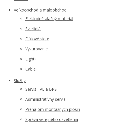
Veľkoobchod a maloobchod
Elektroinštalačný materiál
Svietidlá
Dátové siete
Vykurovanie
Light+
Cable+
Služby
Servis FVE a BPS
Administratívny servis
Prenájom montážnych plošín
Správa verejného osvetlenia