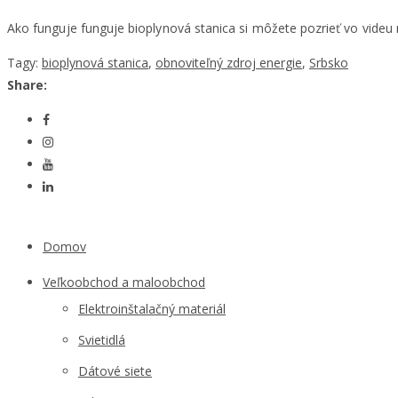
Ako funguje funguje bioplynová stanica si môžete pozrieť vo videu n
Tagy:
bioplynová stanica
,
obnoviteľný zdroj energie
,
Srbsko
Share:
Domov
Veľkoobchod a maloobchod
Elektroinštalačný materiál
Svietidlá
Dátové siete