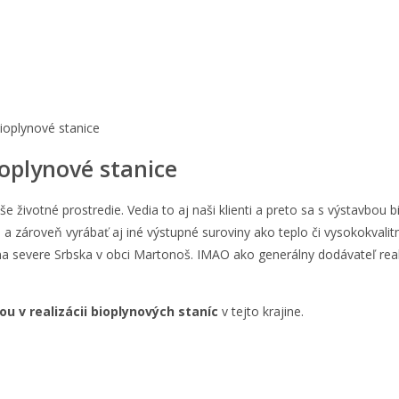
ioplynové stanice
ioplynové stanice
še životné prostredie. Vedia to aj naši klienti a preto sa s výstavbou
u a zároveň vyrábať aj iné výstupné suroviny ako teplo či vysokokvali
na severe Srbska v obci Martonoš. IMAO ako generálny dodávateľ reali
u v realizácii bioplynových staníc
v tejto krajine.