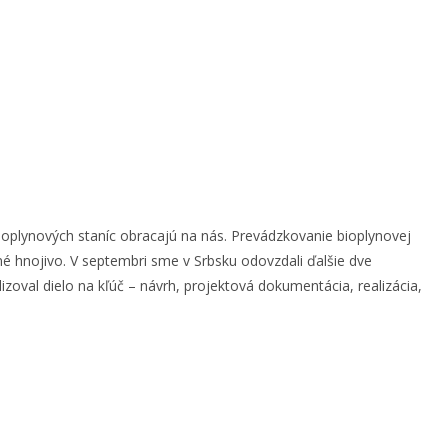
 bioplynových staníc obracajú na nás. Prevádzkovanie bioplynovej
tné hnojivo. V septembri sme v Srbsku odovzdali ďalšie dve
zoval dielo na kľúč – návrh, projektová dokumentácia, realizácia,