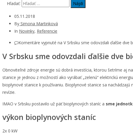
Hľadať:
05.11.2018
By
Simona Martinková
In
Novinky
,
Referencie
Komentáre vypnuté
na V Srbsku sme odovzdali ďalšie dve b
V Srbsku sme odovzdali ďalšie dve b
Obnoviteľné zdroje energie sú dobrá investícia, ktorou šetríme aj na
stanice je jednou z možností ako vyrábať „zelenú“ elektrickú energi
bioplynové stanice k používaniu. Bioplynové stanice sa nachádzajú 
revízie.
IMAO v Srbsku postavilo už päť bioplynových staníc a
sme jednotko
výkon bioplynových staníc
2x​
0
kW