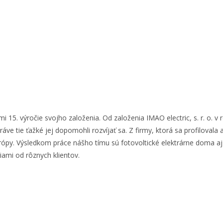
 15. výročie svojho založenia. Od založenia IMAO electric, s. r. o. 
ráve tie ťažké jej dopomohli rozvíjať sa. Z firmy, ktorá sa profilov
urópy. Výsledkom práce nášho tímu sú fotovoltické elektrárne doma a
ami od rôznych klientov.