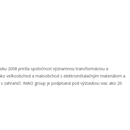
v roku 2008 prešla spoločnosť významnou transformáciou a
ala ako veľkoobchod a maloobchod s elektroinštalačným materiálom a
j v zahraničí. IMAO group je podpísaná pod výstavbou viac ako 20