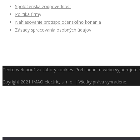
Spoločenská zodpovednosť
Politika firmy
Nahlasovanie protispoločenského konania
Zásady spracovania osobných údajov
Tento web používa súbory cookies. Prehliadaním webu vyjadrujete s
Coyright
2021 IMAO electric, s. r. o. | Všetky práva vyhradené.