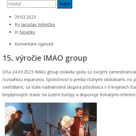
29.03.2023
By
Jaroslav Vyhnička
In
Novinky
Komentáre vypnuté
15. výročie IMAO group
Dňa 24.03.2023 IMAO group oslávila spolu so svojimi zamestnancami
rozsiahlou expanziou. Spoločnosť si prešla rôznymi obdobiami, no p
svietidlami, sa stala nadnárodná skupina pôsobiaca v 6 krajinách E
bioplynových staníc na území Európy a disponuje bohatými referenci