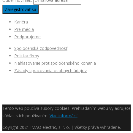
Odber noviniek:
Kariéra
Pre média
Podporujeme
Spoločenská zodpovednosť
Politika firmy
Nahlasovanie protispoločenského konania
Zásady spracovania osobných údajov
Tento web používa súbory cookies. Prehliadaním webu vyjadrujete
súhlas s ich používaním.
Viac informácií
.
Coyright
2021 IMAO electric, s. r. o. | Všetky práva vyhradené.