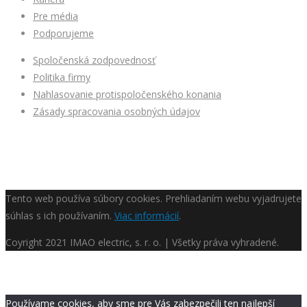
Pre média
Podporujeme
Spoločenská zodpovednosť
Politika firmy
Nahlasovanie protispoločenského konania
Zásady spracovania osobných údajov
Tento web používa súbory cookies. Prehliadaním webu vyjadrujete
súhlas s ich používaním.
Viac informácií
.
Coyright
2021 IMAO electric, s. r. o. | Všetky práva vyhradené.
Používame cookies, aby sme pre Vás zabezpečili ten najlepší