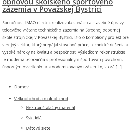
obnovou školského športového
zázemia v Považskej Bystrici
Spoločnosť IMAO electric realizovala sanáciu a stavebné úpravy
telocvične vrátane technického zázemia na Strednej odbornej
škole strojníckej v Považskej Bystrici. Išlo o komplexný projekt pre
verejný sektor, ktorý prepájal stavebné práce, technické riešenia a
vysoké nároky na kvalitu a bezpečnosť. Výsledkom rekonštrukcie
je moderná telocvičňa s profesionálnym športovým povrchom,
úsporným osvetlením a zmodernizovaným zázemím, ktorá […]
Domov
Veľkoobchod a maloobchod
Elektroinštalačný materiál
Svietidlá
Dátové siete