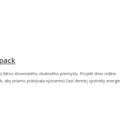
apack
z lídrov slovenského obalového priemyslu. Projekt dnes reálne
tak, aby priamo pokrývala významnú časť dennej spotreby energie