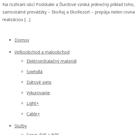
Na rozhraní obcí Podskalie a Ďurďové vzniká jedinečný príklad to
samostatné prevádzky – EkoRaj a EkoRezort – prepája nielen rovnaká
realizáciou […]
Domov
Veľkoobchod a maloobchod
Elektroinštalačný materiál
Svietidlá
Dátové siete
Vykurovanie
Light+
Cable+
Služby
Servis FVE a BPS