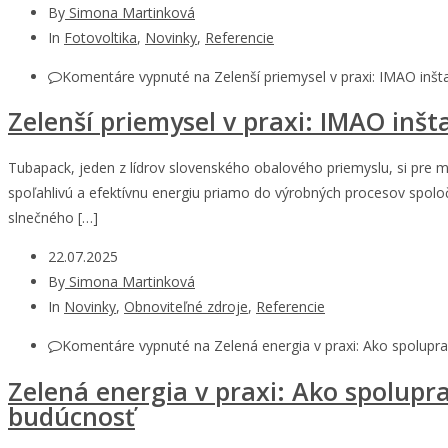
By
Simona Martinková
In
Fotovoltika
,
Novinky
,
Referencie
Komentáre vypnuté
na Zelenší priemysel v praxi: IMAO inšt
Zelenší priemysel v praxi: IMAO inšt
Tubapack, jeden z lídrov slovenského obalového priemyslu, si pre m
spoľahlivú a efektívnu energiu priamo do výrobných procesov spolo
slnečného […]
22.07.2025
By
Simona Martinková
In
Novinky
,
Obnoviteľné zdroje
,
Referencie
Komentáre vypnuté
na Zelená energia v praxi: Ako spolupr
Zelená energia v praxi: Ako spolupr
budúcnosť