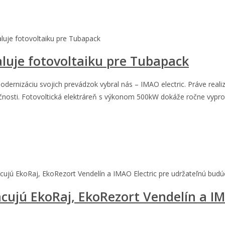
aluje fotovoltaiku pre Tubapack
aluje fotovoltaiku pre Tubapack
odernizáciu svojich prevádzok vybral nás – IMAO electric. Práve real
čnosti. Fotovoltická elektráreň s výkonom 500kW dokáže ročne vyprod
acujú EkoRaj, EkoRezort Vendelín a IMAO Electric pre udržateľnú bud
acujú EkoRaj, EkoRezort Vendelín a IM