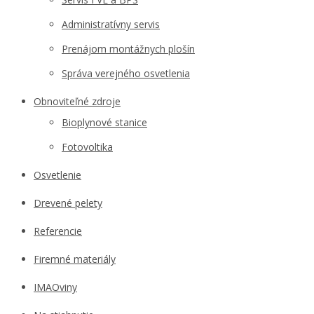
Administratívny servis
Prenájom montážnych plošín
Správa verejného osvetlenia
Obnoviteľné zdroje
Bioplynové stanice
Fotovoltika
Osvetlenie
Drevené pelety
Referencie
Firemné materiály
IMAOviny