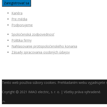
Kariéra
Pre média
Podporujeme
Spoločenská zodpovednosť
Politika firmy
Nahlasovanie protispoločenského konania
Zásady spracovania osobných údajov
Tento web používa súbory cookies. Prehliadaním webu vyjadrujete s
Coyright
2021 IMAO electric, s. r. o. | Všetky práva vyhradené.