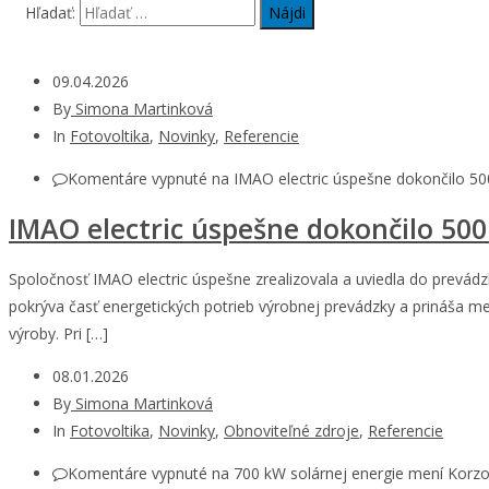
Hľadať:
09.04.2026
By
Simona Martinková
In
Fotovoltika
,
Novinky
,
Referencie
Komentáre vypnuté
na IMAO electric úspešne dokončilo 50
IMAO electric úspešne dokončilo 500
Spoločnosť IMAO electric úspešne zrealizovala a uviedla do prevád
pokrýva časť energetických potrieb výrobnej prevádzky a prináša m
výroby. Pri […]
08.01.2026
By
Simona Martinková
In
Fotovoltika
,
Novinky
,
Obnoviteľné zdroje
,
Referencie
Komentáre vypnuté
na 700 kW solárnej energie mení Korzo