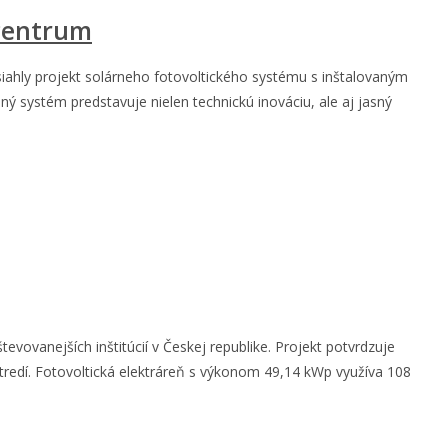
 centrum
iahly projekt solárneho fotovoltického systému s inštalovaným
 systém predstavuje nielen technickú inováciu, ale aj jasný
vovanejších inštitúcií v Českej republike. Projekt potvrdzuje
redí. Fotovoltická elektráreň s výkonom 49,14 kWp využíva 108