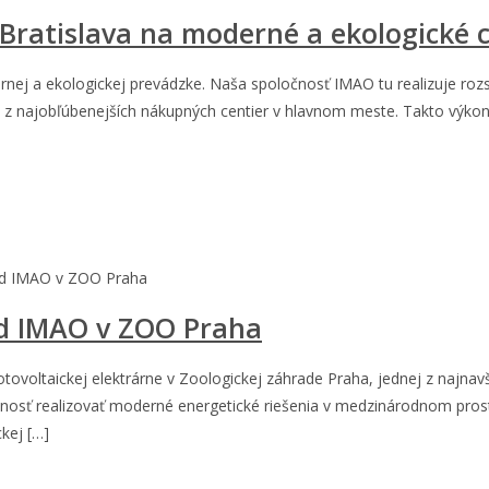
 Bratislava na moderné a ekologické
ej a ekologickej prevádzke. Naša spoločnosť IMAO tu realizuje rozs
z najobľúbenejších nákupných centier v hlavnom meste. Takto výkonný
 od IMAO v ZOO Praha
od IMAO v ZOO Praha
voltaickej elektrárne v Zoologickej záhrade Praha, jednej z najnavšte
nosť realizovať moderné energetické riešenia v medzinárodnom prost
ckej […]