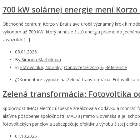
700 kW solárnej energie mení Korzo
Obchodné centrum Korzo v Bratislave urobil významný krok k modern
výkonom až 700 kW, ktorý prinesie čistú energiu priamo do jedného 
záväzok k […]
08.01.2026
By
Simona Martinková
In
Fotovoltika
,
Novinky
,
Obnoviteľné zdroje
,
Referencie
Komentáre vypnuté
na Zelená transformácia: Fotovoltika
Zelená transformácia: Fotovoltika 
Spoločnosť IMAO electric úspešne zrealizovala dodávku a montáž foto
aktívne pôsobenie spoločnosti IMAO aj mimo Slovenska a jej schop
fotovoltických panelov a zabezpečuje efektívnu výrobu čistej elektri
01.10.2025