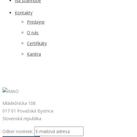
Na stiahnutie
Kontakty
Predajne
O nás
Certifikáty
Kariéra
Mládežnícka 108
017 01 Považská Bystrica
Slovenská republika
Odber noviniek: