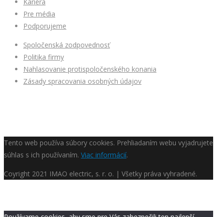
Kariéra
Pre média
Podporujeme
Spoločenská zodpovednosť
Politika firmy
Nahlasovanie protispoločenského konania
Zásady spracovania osobných údajov
Tento web používa súbory cookies. Prehliadaním webu vyjadrujete
súhlas s ich používaním.
Viac informácií
.
Coyright
2021 IMAO electric, s. r. o. | Všetky práva vyhradené.
Používame cookies, aby sme pre Vás zabezpečili ten najlepší