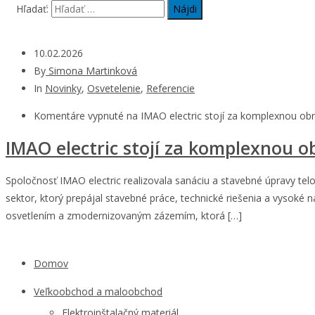
Hľadať:
10.02.2026
By
Simona Martinková
In
Novinky
,
Osvetelenie
,
Referencie
Komentáre vypnuté
na IMAO electric stojí za komplexnou ob
IMAO electric stojí za komplexnou o
Spoločnosť IMAO electric realizovala sanáciu a stavebné úpravy telo
sektor, ktorý prepájal stavebné práce, technické riešenia a vysok
osvetlením a zmodernizovaným zázemím, ktorá […]
Domov
Veľkoobchod a maloobchod
Elektroinštalačný materiál