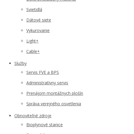
Svietidlá
Dátové siete
Vykurovanie
Light+
Cable+
Služby
Servis FVE a BPS
Administratívny servis
Prenájom montážnych plošín
Správa verejného osvetlenia
Obnoviteľné zdroje
Bioplynové stanice