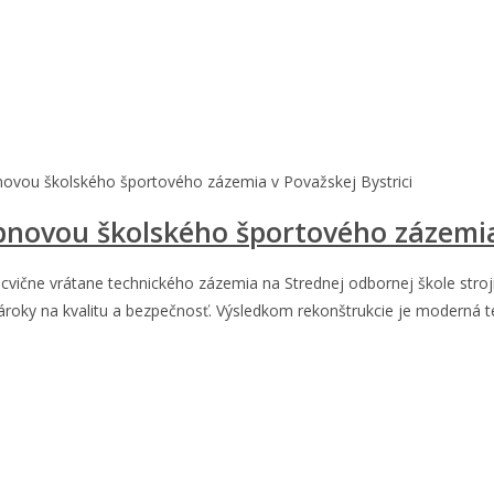
novou školského športového zázemia v Považskej Bystrici
bnovou školského športového zázemia 
cvične vrátane technického zázemia na Strednej odbornej škole strojní
é nároky na kvalitu a bezpečnosť. Výsledkom rekonštrukcie je moder