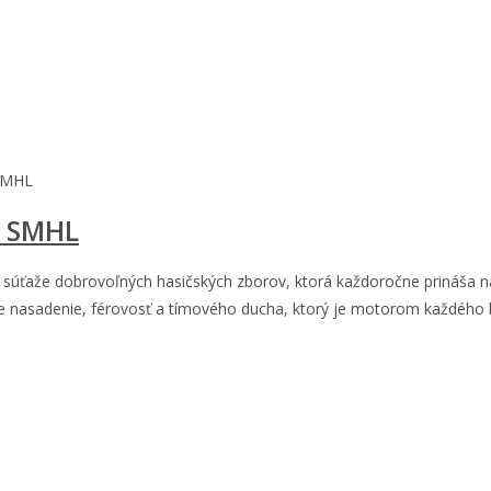
 SMHL
m SMHL
 súťaže dobrovoľných hasičských zborov, ktorá každoročne prináša nap
 nasadenie, férovosť a tímového ducha, ktorý je motorom každého ha