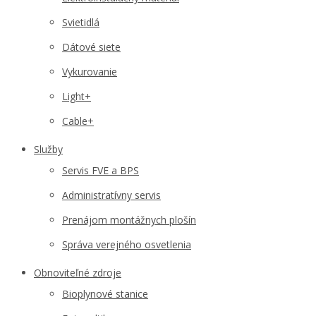
Svietidlá
Dátové siete
Vykurovanie
Light+
Cable+
Služby
Servis FVE a BPS
Administratívny servis
Prenájom montážnych plošín
Správa verejného osvetlenia
Obnoviteľné zdroje
Bioplynové stanice