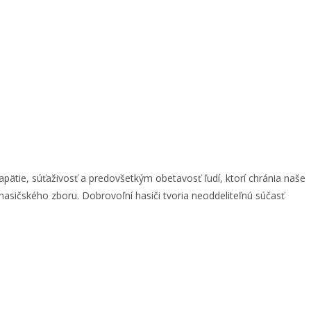
ätie, súťaživosť a predovšetkým obetavosť ľudí, ktorí chránia naše
sičského zboru. Dobrovoľní hasiči tvoria neoddeliteľnú súčasť