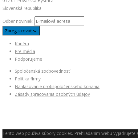
017 01 Považská Bystrica
Slovenská republika
Odber noviniek:
Kariéra
Pre média
Podporujeme
Spoločenská zodpovednosť
Politika firmy
Nahlasovanie protispoločenského konania
Zásady spracovania osobných údajov
Tento web používa súbory cookies. Prehliadaním webu vyjadrujete s