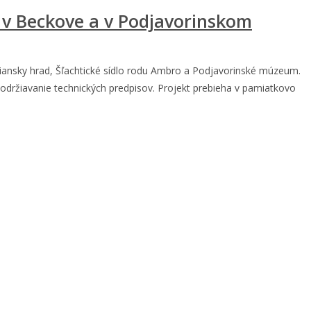
 v Beckove a v Podjavorinskom
čiansky hrad, Šľachtické sídlo rodu Ambro a Podjavorinské múzeum.
dodržiavanie technických predpisov. Projekt prebieha v pamiatkovo