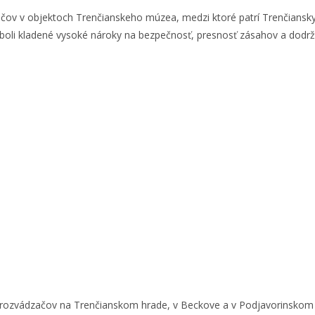
ačov v objektoch Trenčianskeho múzea, medzi ktoré patrí Trenčiansky
e boli kladené vysoké nároky na bezpečnosť, presnosť zásahov a dodrž
h rozvádzačov na Trenčianskom hrade, v Beckove a v Podjavorinsko