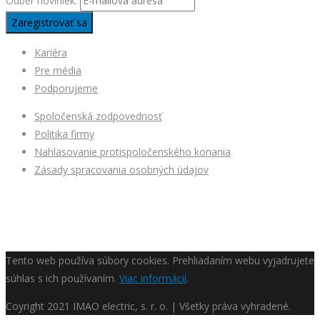
Odber noviniek:
Kariéra
Pre média
Podporujeme
Spoločenská zodpovednosť
Politika firmy
Nahlasovanie protispoločenského konania
Zásady spracovania osobných údajov
Tento web používa súbory cookies. Prehliadaním webu vyjadrujete
súhlas s ich používaním.
Viac informácií
.
Coyright
2021 IMAO electric, s. r. o. | Všetky práva vyhradené.