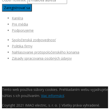
Odber noviniek:
Kariéra
Pre média
Podporujeme
Spoločenská zodpovednosť
Politika firmy
Nahlasovanie protispoločenského konania
Zásady spracovania osobných údajov
Tento web používa súbory cookies. Prehliadaním webu vyjadrujete
súhlas s ich používaním.
Viac informácií
.
Coyright
2021 IMAO electric, s. r. o. | Všetky práva vyhradené.