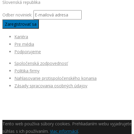
Slovenská republika
Odber noviniek:
Kariéra
Pre média
Podporujeme
Spoločenská zodpovednosť
Politika firmy
Nahlasovanie protispoločenského konania
Zásady spracovania osobných údajov
Tento web používa súbory cookies. Prehliadaním webu vyjadrujete
súhlas s ich používaním.
Viac informácií
.