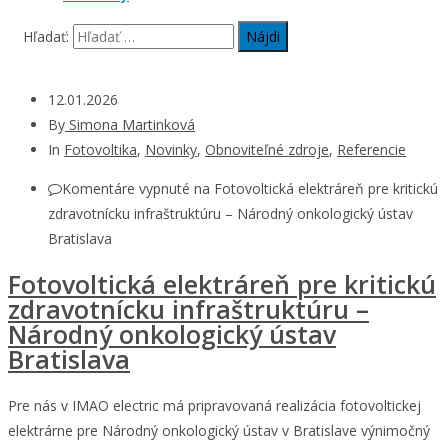
Hľadať:
12.01.2026
By
Simona Martinková
In
Fotovoltika
,
Novinky
,
Obnoviteľné zdroje
,
Referencie
Komentáre vypnuté
na Fotovoltická elektráreň pre kritickú
zdravotnícku infraštruktúru – Národný onkologický ústav
Bratislava
Fotovoltická elektráreň pre kritickú
zdravotnícku infraštruktúru –
Národný onkologický ústav
Bratislava
Pre nás v IMAO electric má pripravovaná realizácia fotovoltickej
elektrárne pre Národný onkologický ústav v Bratislave výnimočný