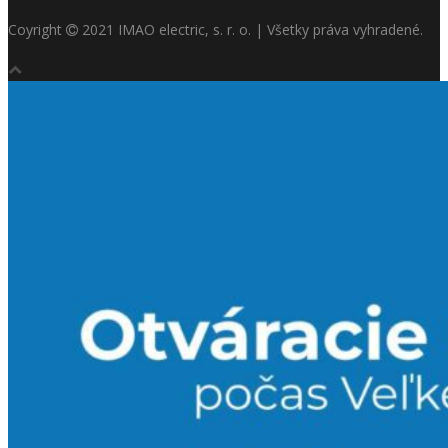
Coyright
2021 IMAO electric, s. r. o. | Všetky práva vyhradené.