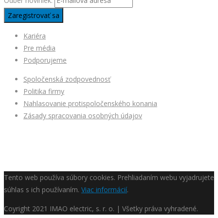
Odber noviniek:
Kariéra
Pre média
Podporujeme
Spoločenská zodpovednosť
Politika firmy
Nahlasovanie protispoločenského konania
Zásady spracovania osobných údajov
Tento web používa súbory cookies. Prehliadaním webu vyjadrujete
súhlas s ich používaním.
Viac informácií
.
Coyright
2021 IMAO electric, s. r. o. | Všetky práva vyhradené.