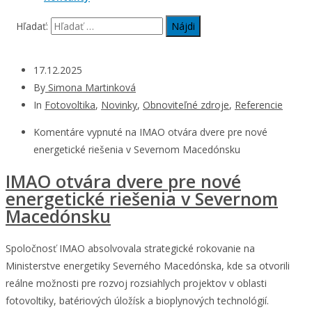
Hľadať:
17.12.2025
By
Simona Martinková
In
Fotovoltika
,
Novinky
,
Obnoviteľné zdroje
,
Referencie
Komentáre vypnuté
na IMAO otvára dvere pre nové
energetické riešenia v Severnom Macedónsku
IMAO otvára dvere pre nové
energetické riešenia v Severnom
Macedónsku
Spoločnosť IMAO absolvovala strategické rokovanie na
Ministerstve energetiky Severného Macedónska, kde sa otvorili
reálne možnosti pre rozvoj rozsiahlych projektov v oblasti
fotovoltiky, batériových úložísk a bioplynových technológií.