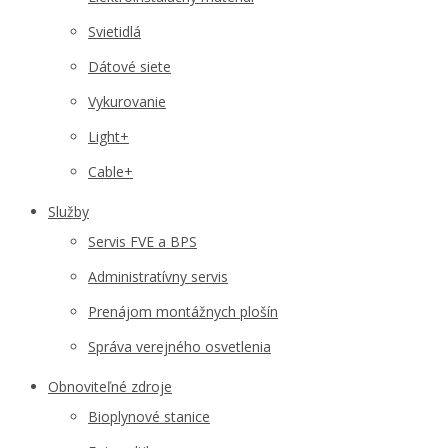
Svietidlá
Dátové siete
Vykurovanie
Light+
Cable+
Služby
Servis FVE a BPS
Administratívny servis
Prenájom montážnych plošín
Správa verejného osvetlenia
Obnoviteľné zdroje
Bioplynové stanice