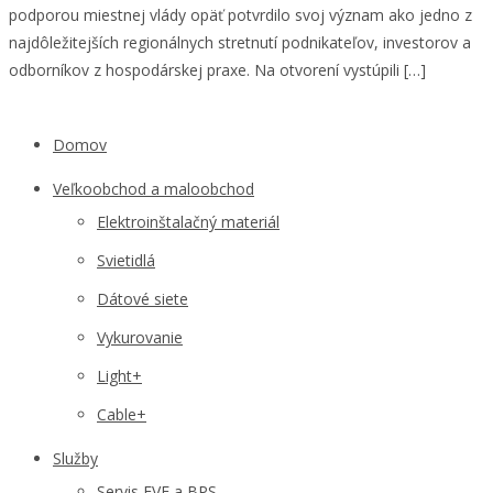
podporou miestnej vlády opäť potvrdilo svoj význam ako jedno z
najdôležitejších regionálnych stretnutí podnikateľov, investorov a
odborníkov z hospodárskej praxe. Na otvorení vystúpili […]
Domov
Veľkoobchod a maloobchod
Elektroinštalačný materiál
Svietidlá
Dátové siete
Vykurovanie
Light+
Cable+
Služby
Servis FVE a BPS