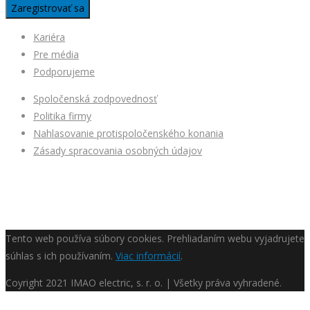
Kariéra
Pre média
Podporujeme
Spoločenská zodpovednosť
Politika firmy
Nahlasovanie protispoločenského konania
Zásady spracovania osobných údajov
Tento web používa súbory cookies. Prehliadaním webu vyjadrujete
súhlas s ich používaním.
Viac informácií
.
Coyright
2021 IMAO electric, s. r. o. | Všetky práva vyhradené.