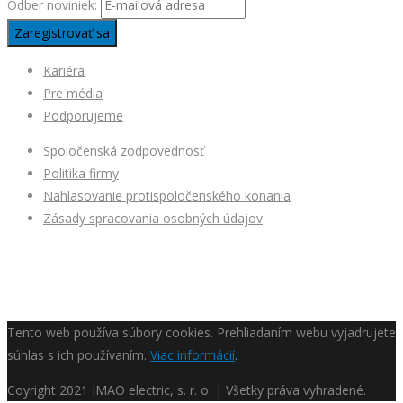
Odber noviniek:
Kariéra
Pre média
Podporujeme
Spoločenská zodpovednosť
Politika firmy
Nahlasovanie protispoločenského konania
Zásady spracovania osobných údajov
Tento web používa súbory cookies. Prehliadaním webu vyjadrujete
súhlas s ich používaním.
Viac informácií
.
Coyright
2021 IMAO electric, s. r. o. | Všetky práva vyhradené.