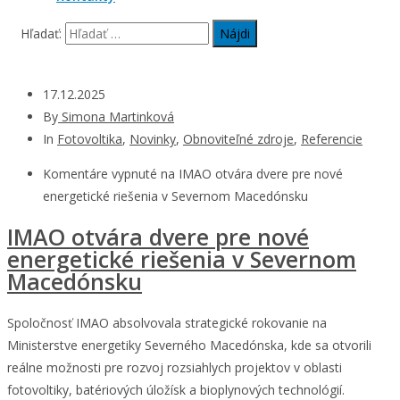
Hľadať:
17.12.2025
By
Simona Martinková
In
Fotovoltika
,
Novinky
,
Obnoviteľné zdroje
,
Referencie
Komentáre vypnuté
na IMAO otvára dvere pre nové
energetické riešenia v Severnom Macedónsku
IMAO otvára dvere pre nové
energetické riešenia v Severnom
Macedónsku
Spoločnosť IMAO absolvovala strategické rokovanie na
Ministerstve energetiky Severného Macedónska, kde sa otvorili
reálne možnosti pre rozvoj rozsiahlych projektov v oblasti
fotovoltiky, batériových úložísk a bioplynových technológií.