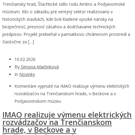
Trenčiansky hrad, Šľachtické sídlo rodu Ambro a Podjavorinské
múzeum. Išlo o zákazku pre verejný sektor realizovanú v
historických stavbách, kde boli kladené vysoké nároky na
bezpečnosť, presnosť zásahov a dodržiavanie technických
predpisov. Projekt prebiehal v pamiatkovo chránenom prostredí a
čiastočne za […]
10.02.2026
By
Simona Martinková
In
Novinky
Komentáre vypnuté
na IMAO realizuje výmenu elektrických
rozvádzačov na Trenčianskom hrade, v Beckove a v
Podjavorinskom múzeu
IMAO realizuje výmenu elektrických
rozvádzačov na Trenčianskom
hrade, v Beckove a v