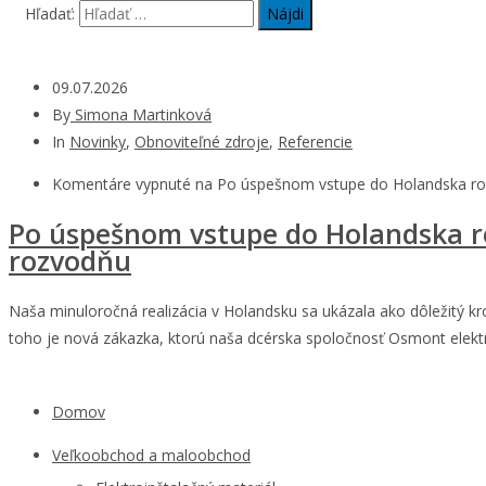
Hľadať:
09.07.2026
By
Simona Martinková
In
Novinky
,
Obnoviteľné zdroje
,
Referencie
Komentáre vypnuté
na Po úspešnom vstupe do Holandska roz
Po úspešnom vstupe do Holandska ro
rozvodňu
Naša minuloročná realizácia v Holandsku sa ukázala ako dôležitý k
toho je nová zákazka, ktorú naša dcérska spoločnosť Osmont elektro
Domov
Veľkoobchod a maloobchod