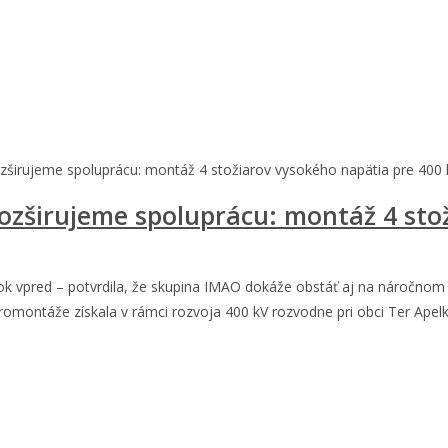
širujeme spoluprácu: montáž 4 stožiarov vysokého napätia pre 400
zširujeme spoluprácu: montáž 4 stož
rok vpred – potvrdila, že skupina IMAO dokáže obstáť aj na náročnom 
montáže získala v rámci rozvoja 400 kV rozvodne pri obci Ter Apelka