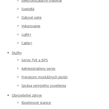
Elektroinštalačný materiál
Svietidlá
Dátové siete
Vykurovanie
Light+
Cable+
Služby
Servis FVE a BPS
Administratívny servis
Prenájom montážnych plošín
Správa verejného osvetlenia
Obnoviteľné zdroje
Bioplynové stanice